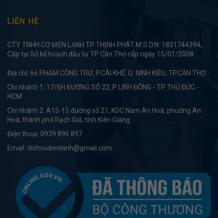
LIÊN HỆ
CTY TNHH CƠ ĐIỆN LẠNH TP THỊNH PHÁT M.S.D.N: 1801744394,
Cấp tại Sở kế hoạch đầu tư TP Cần Thơ cấp ngày 15/01/2008
Địa chỉ: 66 PHẠM CÔNG TRỨ, P.CÁI KHẾ, Q. NINH KIỀU, TP.CẦN THƠ
Chi nhánh 1: 17/6H ĐƯỜNG SỐ 22, P LINH ĐÔNG - TP THỦ ĐỨC -
HCM
Chi nhánh 2: A15-15 đường số 21, KDC Nam An Hoà, phường An
Hoà, thành phố Rạch Giá, tỉnh Kiên Giang
Điện thoại:
0939 896 897
Email:
dichvudienlanh@gmail.com