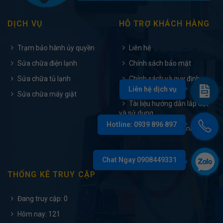
DỊCH VỤ
HỖ TRỢ KHÁCH HÀNG
Trạm bảo hành ủy quyền
Liên hệ
Sửa chữa điện lạnh
Chính sách bảo mật
Sửa chữa tủ lạnh
Chính sách và quy định
chung
Sửa chữa máy giặt
Tài liệu hướng dẫn lắp đặt
và sử dụng
Điều khoản bảo hành
THỐNG KÊ TRUY CẬP
Đang truy cập: 0
Hôm nay: 121