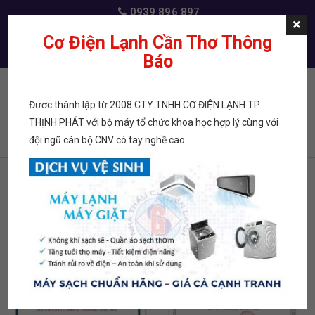
0939 896 897
dichvudienlanh@gmail.com
Cơ Điện Lạnh Cần Thơ Thông
Báo
Đươc thành lập từ 2008 CTY TNHH CƠ ĐIỆN LẠNH TP
Menu
THỊNH PHÁT với bộ máy tổ chức khoa học hợp lý cùng với
đội ngũ cán bộ CNV có tay nghề cao
TRANG CHỦ
HÌNH ẢNH
GIẤY CHỨNG NHẬN
GIẤY CHỨNG NHẬN