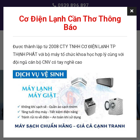
0939 896 897
dichvudienlanh@gmail.com
Cơ Điện Lạnh Cần Thơ Thông
Báo
Đươc thành lập từ 2008 CTY TNHH CƠ ĐIỆN LẠNH TP
Menu
THỊNH PHÁT với bộ máy tổ chức khoa học hợp lý cùng với
đội ngũ cán bộ CNV có tay nghề cao
TRANG CHỦ
GIỚI THIỆU VỀ CHÚNG TÔI
TRANG CHỦ
GIỚI THIỆU VỀ CHÚNG TÔI