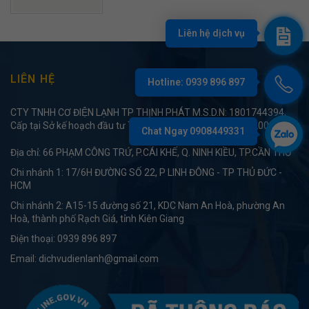
LIÊN HỆ
CTY TNHH CƠ ĐIỆN LẠNH TP THỊNH PHÁT M.S.D.N: 1801744394,
Cấp tại Sở kế hoạch đầu tư TP Cần Thơ cấp ngày 15/01/2008
Địa chỉ: 66 PHẠM CÔNG TRỨ, P.CÁI KHẾ, Q. NINH KIỀU, TP.CẦN THƠ
Chi nhánh 1: 17/6H ĐƯỜNG SỐ 22, P LINH ĐÔNG - TP THỦ ĐỨC -
HCM
Chi nhánh 2: A15-15 đường số 21, KDC Nam An Hoà, phường An
Hoà, thành phố Rạch Giá, tỉnh Kiên Giang
Điện thoại:
0939 896 897
Email:
dichvudienlanh@gmail.com