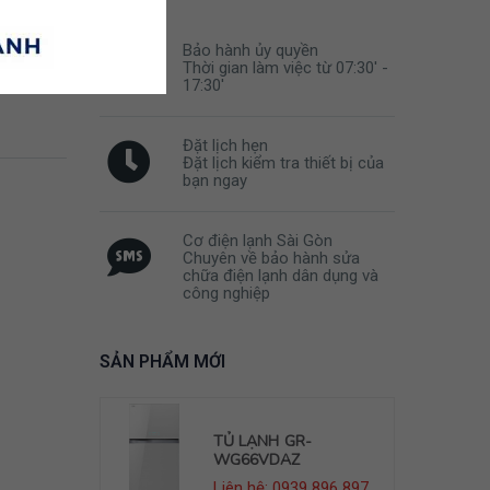
Bảo hành ủy quyền
Thời gian làm việc từ 07:30' -
17:30'
Đặt lịch hẹn
Đặt lịch kiểm tra thiết bị của
bạn ngay
Cơ điện lạnh Sài Gòn
Chuyên về bảo hành sửa
chữa điện lạnh dân dụng và
công nghiệp
SẢN PHẨM MỚI
R-
TỦ LẠNH GR-
Z
WG66VDAZ
39 896 897
Liên hệ: 0939 896 897