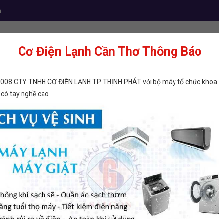
m
Cơ Điện Lạnh Cần Thơ Thông Báo
Điện lạnh dân dụng
Điện lạnh công nghiệp
Vậ
2008 CTY TNHH CƠ ĐIỆN LẠNH TP THỊNH PHÁT với bộ máy tổ chức khoa h
 có tay nghề cao
ÁCH NHIỆT
ỐNG GIÓ BỌC CÁCH NHIỆT