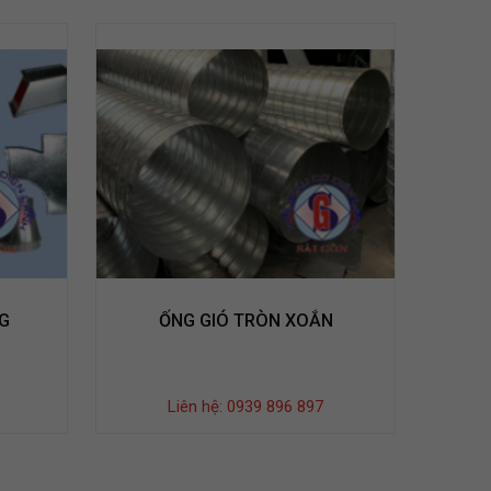
G
ỐNG GIÓ TRÒN XOẮN
ỐNG 
Liên hệ: 0939 896 897