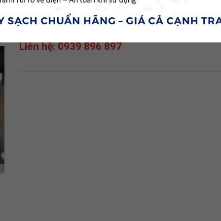
ỐNG GIÓ BỌC CÁCH NHIỆT
Liên hệ: 0939 896 897
TỦ LẠNH GR-
TỦ LẠNH G
WG66VDAZ
WG66VDA
Liên hệ: 0939 896 897
Liên hệ: 09