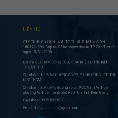
LIÊN HỆ
CTY TNHH CƠ ĐIỆN LẠNH TP THỊNH PHÁT M.S.D.N:
1801744394, Cấp tại Sở kế hoạch đầu tư TP Cần Thơ cấp
ngày 15/01/2008
Địa chỉ: 66 PHẠM CÔNG TRỨ, P.CÁI KHẾ, Q. NINH KIỀU,
TP.CẦN THƠ
Chi nhánh 1: 17/6H ĐƯỜNG SỐ 22, P LINH ĐÔNG - TP THỦ
ĐỨC - HCM
Chi nhánh 2: A15-15 đường số 21, KDC Nam An Hoà,
phường An Hoà, thành phố Rạch Giá, tỉnh Kiên Giang
Điện thoại:
0939 896 897
Email:
dichvudienlanh@gmail.com