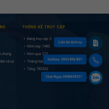
ÀNG
THỐNG KÊ TRUY CẬP
Đang truy cập: 0
Hôm nay: 1485
h chung
Hôm qua: 572
 đặt và sử
Tháng hiện tại: 6547
Tổng: 745302