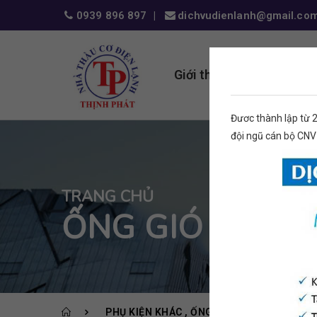
0939 896 897
dichvudienlanh@gmail.co
Giới thiệu
Dịch vụ
Đươc thành lập từ 
đội ngũ cán bộ CNV
TRANG CHỦ
ỐNG GIÓ BỌC C
PHỤ KIỆN KHÁC
ỐNG GIÓ MÁY LẠNH