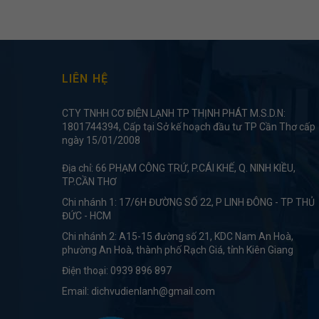
LIÊN HỆ
CTY TNHH CƠ ĐIỆN LẠNH TP THỊNH PHÁT M.S.D.N:
1801744394, Cấp tại Sở kế hoạch đầu tư TP Cần Thơ cấp
ngày 15/01/2008
Địa chỉ: 66 PHẠM CÔNG TRỨ, P.CÁI KHẾ, Q. NINH KIỀU,
TP.CẦN THƠ
Chi nhánh 1: 17/6H ĐƯỜNG SỐ 22, P LINH ĐÔNG - TP THỦ
ĐỨC - HCM
Chi nhánh 2: A15-15 đường số 21, KDC Nam An Hoà,
phường An Hoà, thành phố Rạch Giá, tỉnh Kiên Giang
Điện thoại:
0939 896 897
Email:
dichvudienlanh@gmail.com