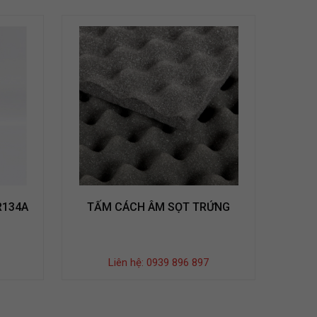
R134A
TẤM CÁCH ÂM SỌT TRỨNG
CHEMO
Liên hệ: 0939 896 897