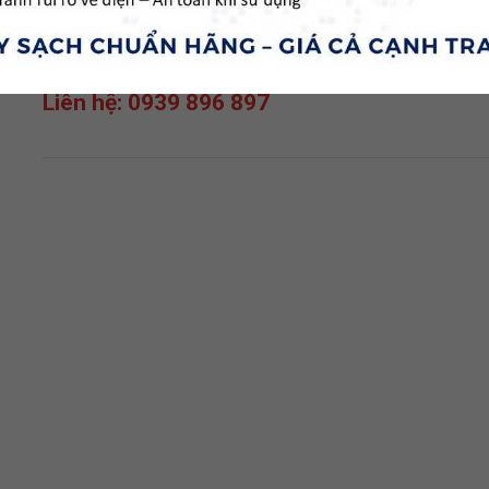
BẠC HÀN HARRIS STAY-SILV® 30
Liên hệ: 0939 896 897
TỦ LẠNH GR-
TỦ LẠNH G
WG66VDAZ
WG66VDA
Liên hệ: 0939 896 897
Liên hệ: 09