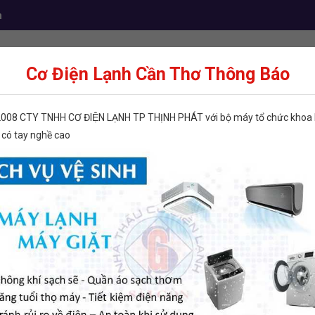
m
Cơ Điện Lạnh Cần Thơ Thông Báo
Điện lạnh dân dụng
Điện lạnh công nghiệp
Vậ
2008 CTY TNHH CƠ ĐIỆN LẠNH TP THỊNH PHÁT với bộ máy tổ chức khoa h
 có tay nghề cao
S STAY-SILV® 30
BẠC HÀN HARRIS STAY-SILV® 30