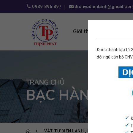
0939 896 897
dichvudienlanh@gmail.co
Giới thiệu
Dịch vụ
Đươc thành lập từ 
đội ngũ cán bộ CNV
TRANG CHỦ
BẠC HÀN HARRI
VẬT TƯ ĐIỆN LẠNH
PHỤ KIỆN KHÁC