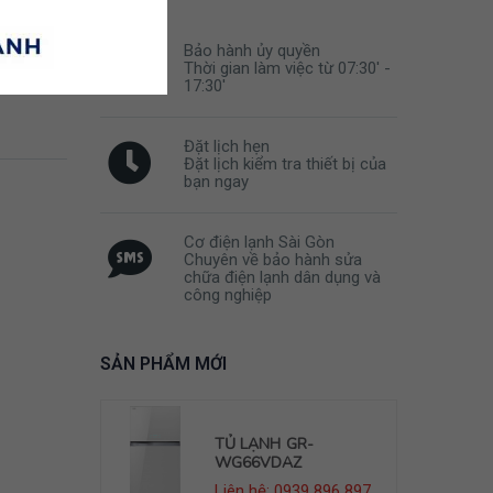
Bảo hành ủy quyền
Thời gian làm việc từ 07:30' -
17:30'
Đặt lịch hẹn
Đặt lịch kiểm tra thiết bị của
bạn ngay
Cơ điện lạnh Sài Gòn
Chuyên về bảo hành sửa
chữa điện lạnh dân dụng và
công nghiệp
SẢN PHẨM MỚI
R-
TỦ LẠNH GR-
Z
WG66VDAZ
39 896 897
Liên hệ: 0939 896 897