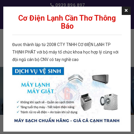
0939 896 897
dichvudienlanh@gmail.com
Cơ Điện Lạnh Cần Thơ Thông
Báo
Đươc thành lập từ 2008 CTY TNHH CƠ ĐIỆN LẠNH TP
Menu
THỊNH PHÁT với bộ máy tổ chức khoa học hợp lý cùng với
đội ngũ cán bộ CNV có tay nghề cao
TRANG CHỦ
NHỚT SUNICE SL 32S – CAN 4LITERS
TỦ LẠNH GR-
TỦ LẠNH GR-
VẬT TƯ ĐIỆN LẠNH
NHỚT LẠNH
PHỤ KIỆN KHÁC
WG66VDAZ
WG66VDAZ
NHỚT SUNICE SL 32S – CAN 4LITERS