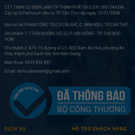
CTY TNHH CƠ ĐIỆN LẠNH TP THỊNH PHÁT M.S.D.N: 1801744394,
Cấp tại Sở kế hoạch đầu tư TP Cần Thơ cấp ngày 15/01/2008
Địa chỉ: 66 PHẠM CÔNG TRỨ, P.CÁI KHẾ, Q. NINH KIỀU, TP.CẦN THƠ
Chi nhánh 1: 17/6H ĐƯỜNG SỐ 22, P LINH ĐÔNG - TP THỦ ĐỨC -
HCM
Chi nhánh 2: A15-15 đường số 21, KDC Nam An Hoà, phường An
Hoà, thành phố Rạch Giá, tỉnh Kiên Giang
Điện thoại:
0939 896 897
Email:
dichvudienlanh@gmail.com
DỊCH VỤ
HỖ TRỢ KHÁCH HÀNG