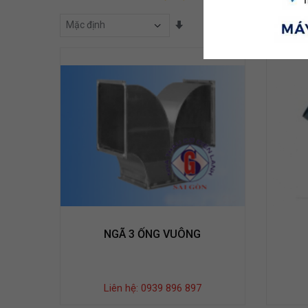
Sắp Xếp Theo
NGÃ 3 ỐNG VUÔNG
Liên hệ: 0939 896 897