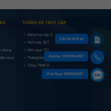
ÀNG
THỐNG KÊ TRUY CẬP
Đang truy cập: 0
Hôm nay: 367
h chung
Hôm qua: 731
 đặt và sử
Tháng hiện tại: 5873
Tổng: 744872