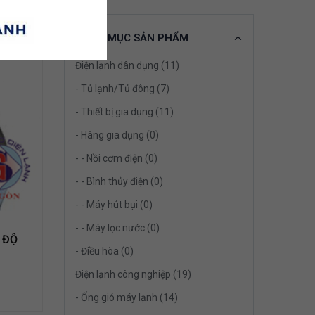
n phẩm
DANH MỤC SẢN PHẨM
Điện lạnh dân dụng (11)
- Tủ lạnh/Tủ đông (7)
- Thiết bị gia dụng (11)
- Hàng gia dụng (0)
- - Nồi cơm điện (0)
- - Bình thủy điện (0)
- - Máy hút bụi (0)
- - Máy lọc nước (0)
 ĐỘ
- Điều hòa (0)
Điện lạnh công nghiệp (19)
- Ống gió máy lạnh (14)