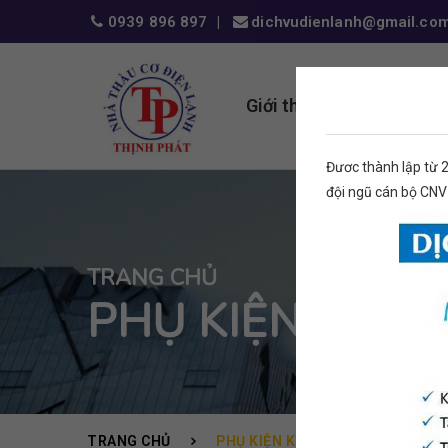
0939 896 897
dichvudienlanh@gmail.co
Giới thiệu
Dịch vụ
Đươc thành lập từ 
đội ngũ cán bộ CNV
TRANG CHỦ
PHỤ KIỆN KHÁC
TRANG CHỦ
PHỤ KIỆN KHÁC