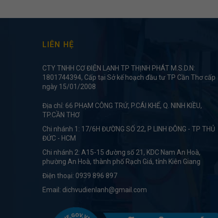
LIÊN HỆ
CTY TNHH CƠ ĐIỆN LẠNH TP THỊNH PHÁT M.S.D.N:
1801744394, Cấp tại Sở kế hoạch đầu tư TP Cần Thơ cấp
ngày 15/01/2008
Địa chỉ: 66 PHẠM CÔNG TRỨ, P.CÁI KHẾ, Q. NINH KIỀU,
TP.CẦN THƠ
Chi nhánh 1: 17/6H ĐƯỜNG SỐ 22, P LINH ĐÔNG - TP THỦ
ĐỨC - HCM
Chi nhánh 2: A15-15 đường số 21, KDC Nam An Hoà,
phường An Hoà, thành phố Rạch Giá, tỉnh Kiên Giang
Điện thoại:
0939 896 897
Email:
dichvudienlanh@gmail.com