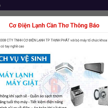
m
Cơ Điện Lạnh Cần Thơ Thông Báo
Điện lạnh dân dụng
Điện lạnh công nghiệp
Vậ
2008 CTY TNHH CƠ ĐIỆN LẠNH TP THỊNH PHÁT với bộ máy tổ chức khoa h
 có tay nghề cao