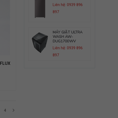
hệ: 0939 896
Liên hệ: 0939 896
L
897
8
GIẶT ULTRA
MÁY GIẶT ULTRA
M
H AW-
WASH AW-
W
1700WV
DUG1700WV
D
hệ: 0939 896
Liên hệ: 0939 896
L
897
8
 FLUX
4