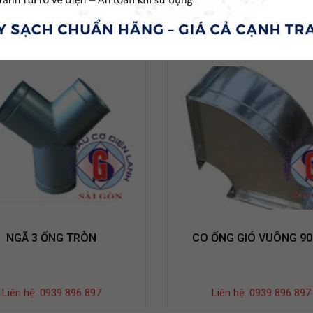
9 sả
NGÃ 3 ỐNG TRÒN
CO ỐNG GIÓ VUÔNG 90
Liên hệ: 0939 896 897
Liên hệ: 0939 896 897