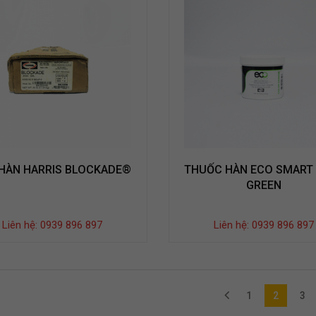
Liên hệ: 0939 896
Liên 
897
897
MÁY GIẶT ULTRA
MÁY 
WASH AW-
WAS
DUG1700WV
DUG
Liên hệ: 0939 896
Liên 
897
897
HÀN HARRIS BLOCKADE®
THUỐC HÀN ECO SMART
GREEN
Liên hệ: 0939 896 897
Liên hệ: 0939 896 897
1
2
3
(current)