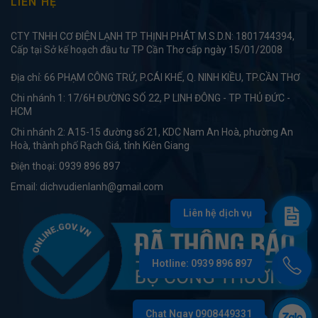
LIÊN HỆ
CTY TNHH CƠ ĐIỆN LẠNH TP THỊNH PHÁT M.S.D.N: 1801744394,
Cấp tại Sở kế hoạch đầu tư TP Cần Thơ cấp ngày 15/01/2008
Địa chỉ: 66 PHẠM CÔNG TRỨ, P.CÁI KHẾ, Q. NINH KIỀU, TP.CẦN THƠ
Chi nhánh 1: 17/6H ĐƯỜNG SỐ 22, P LINH ĐÔNG - TP THỦ ĐỨC -
HCM
Chi nhánh 2: A15-15 đường số 21, KDC Nam An Hoà, phường An
Hoà, thành phố Rạch Giá, tỉnh Kiên Giang
Điện thoại:
0939 896 897
Email:
dichvudienlanh@gmail.com