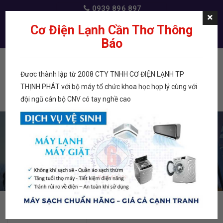
0939 896 897
dichvudienlanh@gmail.com
Cơ Điện Lạnh Cần Thơ Thông
Báo
Đươc thành lập từ 2008 CTY TNHH CƠ ĐIỆN LẠNH TP
Menu
THỊNH PHÁT với bộ máy tổ chức khoa học hợp lý cùng với
đội ngũ cán bộ CNV có tay nghề cao
TRANG CHỦ
THIẾT BỊ GIA DỤNG
TRANG CHỦ
THIẾT BỊ GIA DỤNG