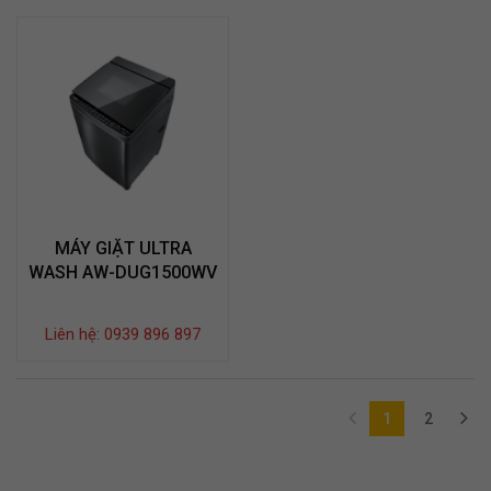
MÁY GIẶT ULTRA
WASH AW-DUG1500WV
Liên hệ: 0939 896 897
1
2
(current)