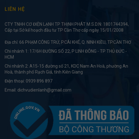
LIÊN HỆ
CTY TNHH CƠ ĐIỆN LẠNH TP THỊNH PHÁT M.S.D.N: 1801744394,
Cấp tại Sở kế hoạch đầu tư TP Cần Thơ cấp ngày 15/01/2008
Địa chỉ: 66 PHẠM CÔNG TRỨ, P.CÁI KHẾ, Q. NINH KIỀU, TP.CẦN THƠ
Chi nhánh 1: 17/6H ĐƯỜNG SỐ 22, P LINH ĐÔNG - TP THỦ ĐỨC -
HCM
Chi nhánh 2: A15-15 đường số 21, KDC Nam An Hoà, phường An
Hoà, thành phố Rạch Giá, tỉnh Kiên Giang
Điện thoại:
0939 896 897
Email:
dichvudienlanh@gmail.com