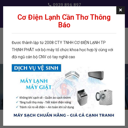
0939 896 897
dichvudienlanh@gmail.com
Cơ Điện Lạnh Cần Thơ Thông
Báo
Đươc thành lập từ 2008 CTY TNHH CƠ ĐIỆN LẠNH TP
Menu
THỊNH PHÁT với bộ máy tổ chức khoa học hợp lý cùng với
đội ngũ cán bộ CNV có tay nghề cao
TRANG CHỦ
GIỚI THIỆU
TRANG CHỦ
GIỚI THIỆU