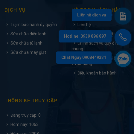
DỊCH VỤ
HỖ TRỢ KHÁCH HÀNG
Trạm bảo hành ủy quyền
Liên hệ
Sửa chữa điện lạnh
Chính sách bảo mật
Sửa chữa tủ lạnh
Chính sách và quy định
chung
Sửa chữa máy giặt
Tài liệu hướng dẫn lắp đặt
và sử dụng
Điều khoản bảo hành
THỐNG KÊ TRUY CẬP
Đang truy cập: 0
Hôm nay: 1063
Hôm qua: 2008