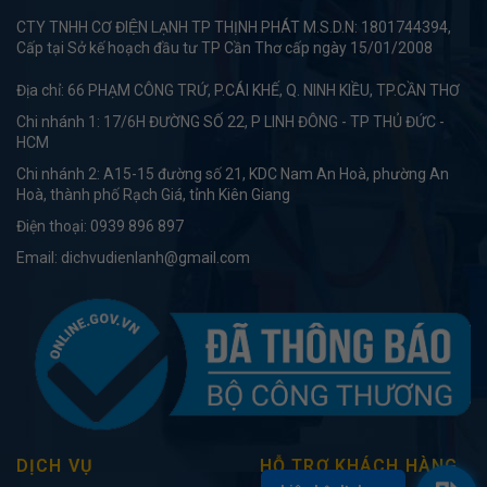
CTY TNHH CƠ ĐIỆN LẠNH TP THỊNH PHÁT M.S.D.N: 1801744394,
Cấp tại Sở kế hoạch đầu tư TP Cần Thơ cấp ngày 15/01/2008
Địa chỉ: 66 PHẠM CÔNG TRỨ, P.CÁI KHẾ, Q. NINH KIỀU, TP.CẦN THƠ
Chi nhánh 1: 17/6H ĐƯỜNG SỐ 22, P LINH ĐÔNG - TP THỦ ĐỨC -
HCM
Chi nhánh 2: A15-15 đường số 21, KDC Nam An Hoà, phường An
Hoà, thành phố Rạch Giá, tỉnh Kiên Giang
Điện thoại:
0939 896 897
Email:
dichvudienlanh@gmail.com
DỊCH VỤ
HỖ TRỢ KHÁCH HÀNG