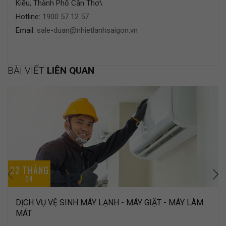
Kiều, Thành Phố Cần Thơ\
Hotline:
1900 57 12 57
Email:
sale-duan@nhietlanhsaigon.vn
BÀI VIẾT
LIÊN QUAN
22 THÁNG
04
DỊCH VỤ VỆ SINH MÁY LẠNH - MÁY GIẶT - MÁY LÀM
MÁT