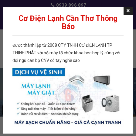
0939 896 897
dichvudienlanh@gmail.com
Cơ Điện Lạnh Cần Thơ Thông
Báo
Đươc thành lập từ 2008 CTY TNHH CƠ ĐIỆN LẠNH TP
Menu
THỊNH PHÁT với bộ máy tổ chức khoa học hợp lý cùng với
đội ngũ cán bộ CNV có tay nghề cao
TRANG CHỦ
BẢO TRÌ - SỬA CHỮA HỆ THỐNG VRV -
VRF
TRANG CHỦ
BẢO TRÌ - SỬA CHỮA HỆ THỐNG VRV - VRF