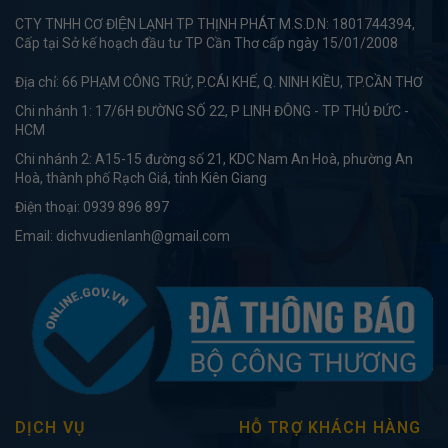
CTY TNHH CƠ ĐIỆN LẠNH TP THỊNH PHÁT M.S.D.N: 1801744394,
Cấp tại Sở kế hoạch đầu tư TP Cần Thơ cấp ngày 15/01/2008
Địa chỉ: 66 PHẠM CÔNG TRỨ, P.CÁI KHẾ, Q. NINH KIỀU, TP.CẦN THƠ
Chi nhánh 1: 17/6H ĐƯỜNG SỐ 22, P LINH ĐÔNG - TP THỦ ĐỨC -
HCM
Chi nhánh 2: A15-15 đường số 21, KDC Nam An Hoà, phường An
Hoà, thành phố Rạch Giá, tỉnh Kiên Giang
Điện thoại:
0939 896 897
Email:
dichvudienlanh@gmail.com
DỊCH VỤ
HỖ TRỢ KHÁCH HÀNG