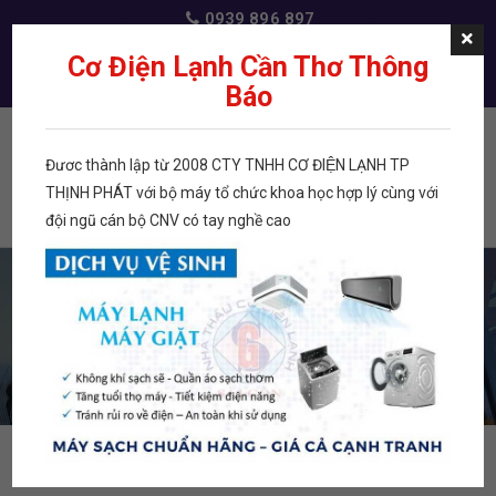
0939 896 897
dichvudienlanh@gmail.com
Cơ Điện Lạnh Cần Thơ Thông
Báo
Đươc thành lập từ 2008 CTY TNHH CƠ ĐIỆN LẠNH TP
Menu
THỊNH PHÁT với bộ máy tổ chức khoa học hợp lý cùng với
đội ngũ cán bộ CNV có tay nghề cao
TRANG CHỦ
LƠI ĐỒNG
TỦ LẠNH GR-
TỦ LẠNH GR-
VẬT TƯ ĐIỆN LẠNH
ỐNG ĐỒNG
PHỤ KIỆN KHÁC
WG66VDAZ
WG66VDAZ
LƠI ĐỒNG